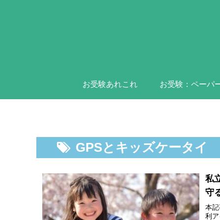
お受験あれこれ
お受験：ペーパ
GPSとキッズケータイ
私
守
本記
利ア