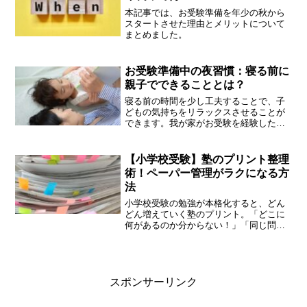
本記事では、お受験準備を年少の秋から
スタートさせた理由とメリットについて
まとめました。
お受験準備中の夜習慣：寝る前に
親子でできることとは？
寝る前の時間を少し工夫することで、子
どもの気持ちをリラックスさせることが
できます。我が家がお受験を経験した中
で実践した、寝る前のリラックス法をお
伝えします。
【小学校受験】塾のプリント整理
術！ペーパー管理がラクになる方
法
小学校受験の勉強が本格化すると、どん
どん増えていく塾のプリント。「どこに
何があるのか分からない！」「同じ問題
ばかりやってるかも？」 そんな悩みを解
決すべく、我が家で実践したペーパー整
理術をご紹介します！
スポンサーリンク