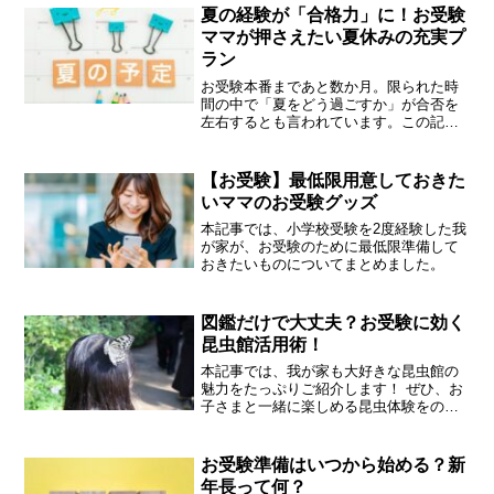
夏の経験が「合格力」に！お受験
ママが押さえたい夏休みの充実プ
ラン
お受験本番まであと数か月。限られた時
間の中で「夏をどう過ごすか」が合否を
左右するとも言われています。この記事
では、小学校受験を2度経験した我が家の
「夏の過ごし方」を実例とともにご紹介
します。
【お受験】最低限用意しておきた
いママのお受験グッズ
本記事では、小学校受験を2度経験した我
が家が、お受験のために最低限準備して
おきたいものについてまとめました。
図鑑だけで大丈夫？お受験に効く
昆虫館活用術！
本記事では、我が家も大好きな昆虫館の
魅力をたっぷりご紹介します！ ぜひ、お
子さまと一緒に楽しめる昆虫体験をのぞ
いてみてくださいね。
お受験準備はいつから始める？新
年長って何？