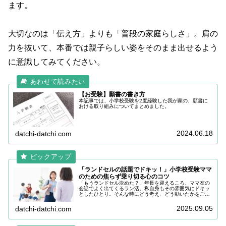
ます。
大切なのは「伝え方」よりも「普段の家庭らしさ」。肩の
力を抜いて、本番では親子らしい姿をそのまま出せるよう
に意識してみてください。
【お受験】願書の書き方
本記事では、小学校受験を2度経験した我が家の、願書に
おける取り組みについてまとめました。
2024.06.18
datchi-datchi.com
「ランドセルの話題でドキッ！」小学校受験ママ
のための焦らず乗り切る心のコツ
「もうランドセル決めた？」年長を迎えるころ、ママ友の
会話でよく出てくるラン活。私自身もその雰囲気にドキッ
としたひとり。そんな時にどう考え、どう動いたかをご紹
介します。
2025.09.05
datchi-datchi.com