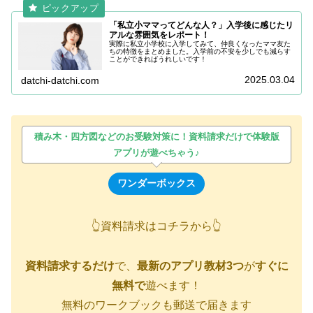
「私立小ママってどんな人？」入学後に感じたリ
アルな雰囲気をレポート！
実際に私立小学校に入学してみて、仲良くなったママ友た
ちの特徴をまとめました。入学前の不安を少しでも減らす
ことができればうれしいです！
2025.03.04
datchi-datchi.com
積み木・四方図などのお受験対策に！資料請求だけで体験版
アプリが遊べちゃう♪
ワンダーボックス
👆資料請求はコチラから👆
資料請求するだけ
で、
最新のアプリ教材3つ
が
すぐに
無料で
遊べます！
無料のワークブックも郵送で届きます