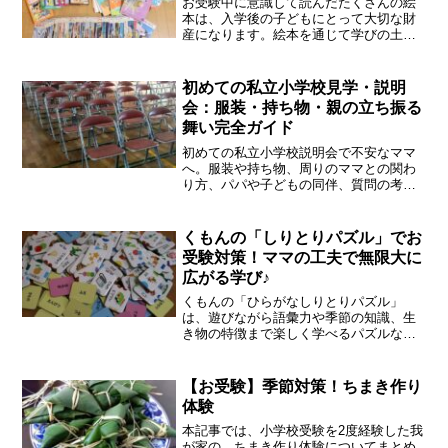
お受験中に意識して読んだたくさんの絵
本は、入学後の子どもにとって大切な財
産になります。絵本を通じて学びの土台
をしっかり育てながら、入学後も役立つ
シリーズやテーマを選んでみましょう。
初めての私立小学校見学・説明
会：服装・持ち物・親の立ち振る
舞い完全ガイド
初めての私立小学校説明会で不安なママ
へ。服装や持ち物、周りのママとの関わ
り方、パパや子どもの同伴、質問の考え
方まで、体験談を交えてわかりやすく解
説します。
くもんの「しりとりパズル」でお
受験対策！ママの工夫で無限大に
広がる学び♪
くもんの「ひらがなしりとりパズル」
は、遊びながら語彙力や季節の知識、生
き物の特徴まで楽しく学べるパズルなん
です！ ママの工夫次第で遊び方は無限大
♪オトクに賢く遊べる秘密をぜひチェック
してみてください！
【お受験】季節対策！ちまき作り
体験
本記事では、小学校受験を2度経験した我
が家の、ちまき作り体験についてまとめ