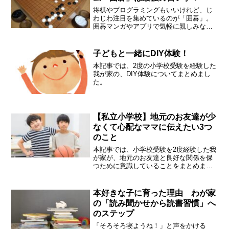
将棋やプログラミングもいいけれど、じ
わじわ注目を集めているのが「囲碁」。
囲碁マンガやアプリで気軽に親しみなが
ら、囲碁の魅力をのぞいてみませんか？
子どもと一緒にDIY体験！
本記事では、2度の小学校受験を経験した
我が家の、DIY体験についてまとめまし
た。
【私立小学校】地元のお友達が少
なくて心配なママに伝えたい3つ
のこと
本記事では、小学校受験を2度経験した我
が家が、地元のお友達と良好な関係を保
つために意識していることをまとめまし
た。
本好きな子に育った理由 わが家
の「読み聞かせから読書習慣」へ
のステップ
「そろそろ寝ようね！」と声をかける