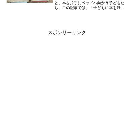
と、本を片手にベッドへ向かう子どもた
ち。この記事では、「子どもに本を好き
になってほしい」と願うママに向けて、
わが家の“読書が自然に日常に溶け込んだ
過程”をお話しします。
スポンサーリンク