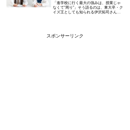
「進学校に行く最大の強みは、授業じゃ
なくて“周り”」そう語るのは、東大卒・ク
イズ王としても知られる伊沢拓司さんで
す（出典：Daily Sports）。子どもにとっ
て、どんな友達と過ごすか、どんな「空
気」の中で学ぶかは、学ぶ姿勢や価値観
を育て...
スポンサーリンク