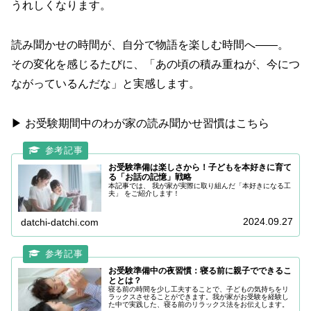
うれしくなります。
読み聞かせの時間が、自分で物語を楽しむ時間へ——。
その変化を感じるたびに、「あの頃の積み重ねが、今につ
ながっているんだな」と実感します。
▶ お受験期間中のわが家の読み聞かせ習慣はこちら
お受験準備は楽しさから！子どもを本好きに育て
る「お話の記憶」戦略
本記事では、 我が家が実際に取り組んだ「本好きになる工
夫」 をご紹介します！
2024.09.27
datchi-datchi.com
お受験準備中の夜習慣：寝る前に親子でできるこ
ととは？
寝る前の時間を少し工夫することで、子どもの気持ちをリ
ラックスさせることができます。我が家がお受験を経験し
た中で実践した、寝る前のリラックス法をお伝えします。