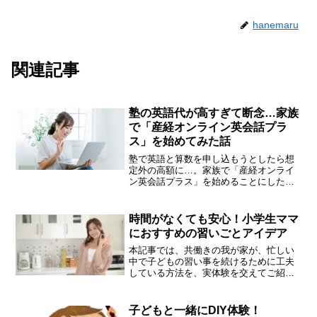
hanemaru
関連記事
塾の英語代が高すぎて断念…家族
で「産経オンライン英会話プラ
ス」を始めてみた話
塾で英語と算数を申し込もうとしたら想
定外の高額に…。家族で「産経オンライ
ン英会話プラス」を始めることにした理
由と、入会から初回レッスンまでのリア
ルな体験をレポートします。
時間がなくても安心！小学生ママ
におすすめの習いごとアイデア
本記事では、共働きの我が家が、忙しい
中で子どもの習い事を続けるために工夫
している方法を、実体験を交えてご紹介
します。
子どもと一緒にDIY体験！