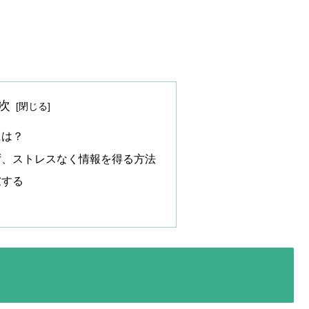
次
には？
ず、ストレスなく情報を得る方法
慮する