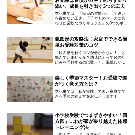
お受験は習慣がカギ！叱らず寄り
添い、成長を引き出す3つの工夫
本記事では、「毎日の習慣化」「間違い
を責めない工夫」「子どものペースに合
わせた柔軟なカリキュラム」の3つのポイ
ントの具体的な取り組み方を紹介してい
ます。
鏡図形の攻略法！家庭でできる簡
単お受験対策のコツ
「鏡図形を解くコツが分からない！」と
悩んでいませんか？幼児にとって鏡の仕
組みを理解するのは難しく、混乱しがち
な分野です。でも、日常生活の中にちょ
っとした工夫を取り入れるだけで、自然
に理解が進むんです。
楽しく季節マスター！お受験で差
がつく覚え方とは？
本記事では、私が実践してきた家庭でで
きる季節の覚え方をお伝えします！
小学校受験でつまずきやすい「四
方図」…わが家が乗り越えた体感
トレーニング法
「四方図」って、名前からして難しそ