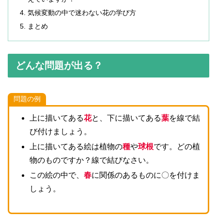
気候変動の中で迷わない花の学び方
まとめ
どんな問題が出る？
問題の例
上に描いてある
花
と、下に描いてある
葉
を線で結
び付けましょう。
上に描いてある絵は植物の
種
や
球根
です。どの植
物のものですか？線で結びなさい。
この絵の中で、
春
に関係のあるものに〇を付けま
しょう。