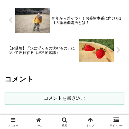
新年から差がつく！お受験本番に向けた1
月の徹底準備法とは？
【お受験】「水に浮くもの沈むもの」に
ついて理解する（理科的常識）
コメント
コメントを書き込む
メニュー
ホーム
検索
トップ
サイドバー