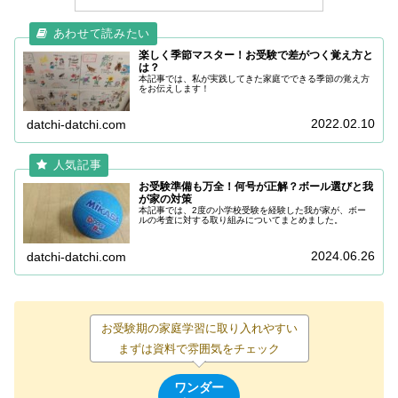
楽しく季節マスター！お受験で差がつく覚え方と
は？
本記事では、私が実践してきた家庭でできる季節の覚え方
をお伝えします！
2022.02.10
datchi-datchi.com
お受験準備も万全！何号が正解？ボール選びと我
が家の対策
本記事では、2度の小学校受験を経験した我が家が、ボー
ルの考査に対する取り組みについてまとめました。
2024.06.26
datchi-datchi.com
お受験期の家庭学習に取り入れやすい
まずは資料で雰囲気をチェック
ワンダー